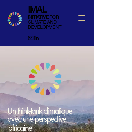
IMAL
INITIATIVE
FOR
CLIMATE AND
DEVELOPMENT
Un think-tank climatique
avec une perspective
africaine