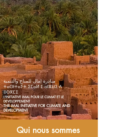
مبادرة إمال للمناخ والتنمية
ⵜⴰⵙⵏⵜⴰⵢⵜ ⵉⵎⴰⵍ ⵉ ⴰⵏⵣⵡⵉ ⴷ
ⵓⵙⴳⵎⵉ
L'INITIATIVE IMAL POUR LE CLIMAT ET LE
DEVELOPPEMENT
THE IMAL INITIATIVE FOR CLIMATE AND
DEVELOPMENT
Qui nous sommes