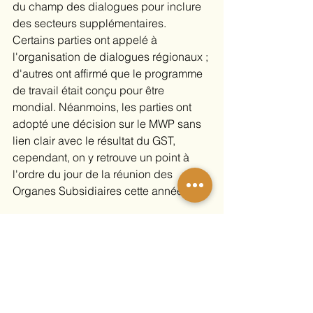
du champ des dialogues pour inclure 
des secteurs supplémentaires. 
Certains parties ont appelé à 
l'organisation de dialogues régionaux ; 
d'autres ont affirmé que le programme 
de travail était conçu pour être 
mondial. Néanmoins, les parties ont 
adopté une décision sur le MWP sans 
lien clair avec le résultat du GST, 
cependant, on y retrouve un point à 
l'ordre du jour de la réunion des 
Organes Subsidiaires cette année.
La finance : inaugurant 2024, l'année 
de la finance climat
Lors de la COP29 en 2024, le New 
Collective Quantified Goal en matière 
de financement climatique est censé 
être adopté pour remplacer 