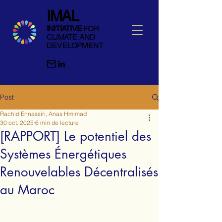
IMAL
INITIATIVE
FOR
CLIMATE AND
DEVELOPMENT
Post
Rachid Ennassiri, Anas Hmimad
30 oct. 2025
6 min de lecture
[RAPPORT] Le potentiel des
Systèmes Énergétiques
Renouvelables Décentralisés
au Maroc