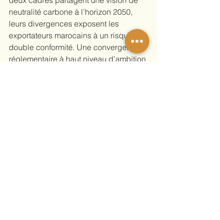
deux cadres partagent une vision de 
neutralité carbone à l’horizon 2050, 
leurs divergences exposent les 
exportateurs marocains à un risque de 
double conformité. Une convergence 
réglementaire à haut niveau d’ambition 
offrirait au Maroc le scénario le plus 
favorable pour son secteur des e-
carburants, en consolidant la stabilité 
du marché, la compétitivité à l’export et 
en réduisant l’incertitude.
Enfin, le rapport esquisse quatre 
scénarios de vote pour le Maroc lors 
de la prochaine session de l’OMI. Du 
point de vue du secteur marocain des 
e-carburants, un vote « oui » 
pragmatique est recommandé : non 
comme un simple aval, visant à peser 