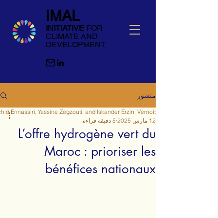
IMAL
INITIATIVE
FOR
CLIMATE AND
DEVELOPMENT
منشور
hid Ennassiri, Yassine Zegzouti, and Iskander Erzini Vernoit
12 مارس 2025
5 دقيقة قراءة
L’offre hydrogène vert du
Maroc : prioriser les
bénéfices nationaux