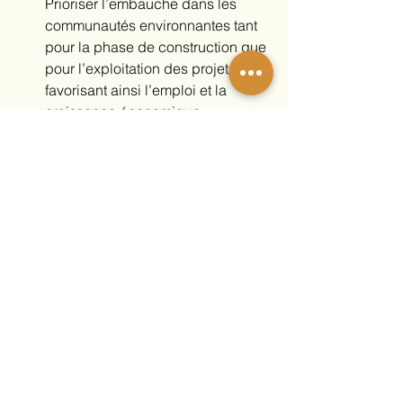
Prioriser l’embauche dans les 
communautés environnantes tant 
pour la phase de construction que 
pour l’exploitation des projets, 
favorisant ainsi l’emploi et la 
croissance économique.
Investissements en infrastructures 
locales
 : Améliorer les routes, les 
réseaux de communication et 
autres infrastructures essentielles 
pour soutenir la mise en œuvre 
des projets et améliorer les 
conditions de vie des populations 
locales.
Conservation environnementale
 : 
Assurer que le développement 
des projets ne compromette pas 
les écosystèmes locaux et que 
des pratiques durables soient 